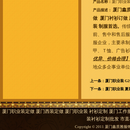
产品名称：
厦门职业装
厦门鑫
产品描述：
做 厦门衬衫订做
装 制服首选。
传
前、售中和售后服
服企业，主要承制
甲、Ｔ恤、广告衫
优异、价格合理】
地众多企事业单位
上一条：厦门职业装 G20
下一条：厦门职业装 夏
厦门职业装定做 厦门西装定做 厦门职业装 衬衫定制 厦门工作服
装衬衫定制批发 市直
Copyright © 2011 厦门鑫质雅服饰有限