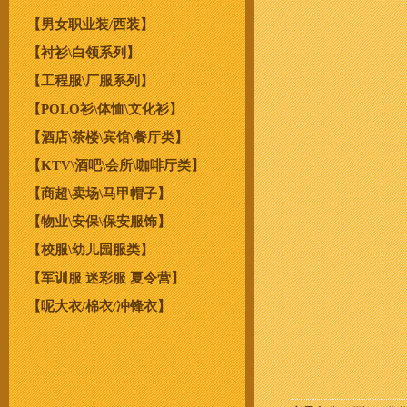
【男女职业装/西装】
【衬衫\白领系列】
【工程服\厂服系列】
【POLO衫\体恤\文化衫】
【酒店\茶楼\宾馆\餐厅类】
【KTV\酒吧\会所\咖啡厅类】
【商超\卖场\马甲帽子】
【物业\安保\保安服饰】
【校服\幼儿园服类】
【军训服 迷彩服 夏令营】
【呢大衣/棉衣/冲锋衣】