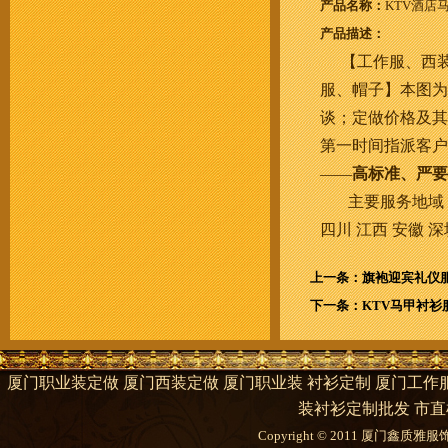
产品名称：
KTV酒店
产品描述：
【工作服、西
服、帽子】本图为
谈；定做价格及其
第一时间指派客户
——
高标准、严要
主要服务地域
四川
江西
安徽
深
上一条：旗袍迎宾礼仪
下一条：KTV马甲衬衫
厦门职业装定做 厦门西装定做 厦门职业装 衬衫定制 厦门工作服
装衬衫定制批发 市直
Copyright © 2011 厦门鑫质雅服饰有限