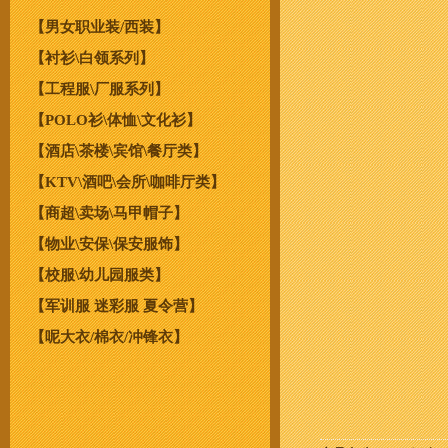
【男女职业装/西装】
【衬衫\白领系列】
【工程服\厂服系列】
【POLO衫\体恤\文化衫】
【酒店\茶楼\宾馆\餐厅类】
【KTV\酒吧\会所\咖啡厅类】
【商超\卖场\马甲帽子】
【物业\安保\保安服饰】
【校服\幼儿园服类】
【军训服 迷彩服 夏令营】
【呢大衣/棉衣/冲锋衣】