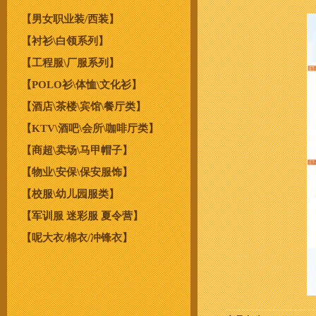
【男女职业装/西装】
【衬衫\白领系列】
【工程服\厂服系列】
【POLO衫\体恤\文化衫】
【酒店\茶楼\宾馆\餐厅类】
【KTV\酒吧\会所\咖啡厅类】
【商超\卖场\马甲帽子】
【物业\安保\保安服饰】
【校服\幼儿园服类】
【军训服 迷彩服 夏令营】
【呢大衣/棉衣/冲锋衣】