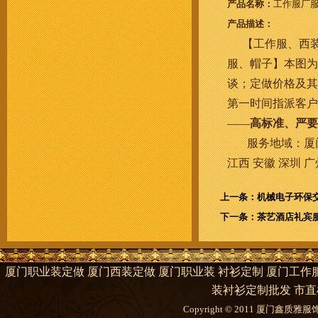
产品名称：
工作服厂
产品描述：
【工作服、西
服、帽子】本图为
谈；定做价格及其
第一时间指派客户
——
高标准、严要
服务地域：厦
江西
安徽
深圳
广
上一条：机械电子环保
下一条：茶艺酒店礼宾
厦门职业装定做 厦门西装定做 厦门职业装 衬衫定制 厦门工作服
装衬衫定制批发 市直
Copyright © 2011 厦门鑫质雅服饰有限