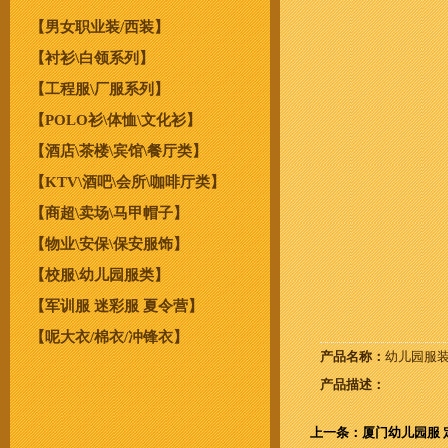
【男女职业装/西装】
【衬衫\白领系列】
【工程服\厂服系列】
【POLO衫\体恤\文化衫】
【酒店\茶楼\宾馆\餐厅类】
【KTV\酒吧\会所\咖啡厅类】
【商超\卖场\马甲帽子】
【物业\安保\保安服饰】
【校服\幼儿园服类】
【军训服 迷彩服 夏令营】
【呢大衣/棉衣/冲锋衣】
产品名称：
幼儿园服装
产品描述：
上一条：厦门幼儿园服 