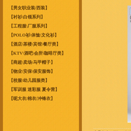
【男女职业装/西装】
【衬衫\白领系列】
【工程服\厂服系列】
【POLO衫\体恤\文化衫】
【酒店\茶楼\宾馆\餐厅类】
【KTV\酒吧\会所\咖啡厅类】
【商超\卖场\马甲帽子】
【物业\安保\保安服饰】
【校服\幼儿园服类】
【军训服 迷彩服 夏令营】
【呢大衣/棉衣/冲锋衣】