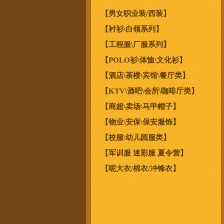
【男女职业装/西装】
【衬衫\白领系列】
【工程服\厂服系列】
【POLO衫\体恤\文化衫】
【酒店\茶楼\宾馆\餐厅类】
【KTV\酒吧\会所\咖啡厅类】
【商超\卖场\马甲帽子】
【物业\安保\保安服饰】
【校服\幼儿园服类】
【军训服 迷彩服 夏令营】
【呢大衣/棉衣/冲锋衣】