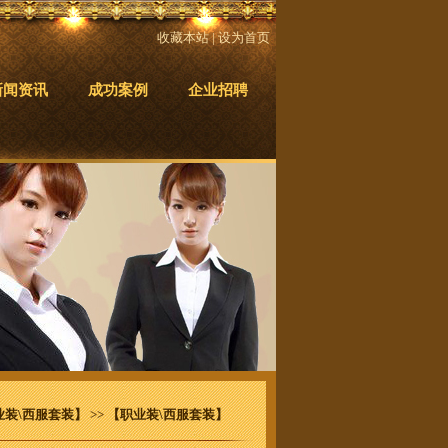
收藏本站
|
设为首页
新闻资讯
成功案例
企业招聘
业装\西服套装】
>>
【职业装\西服套装】