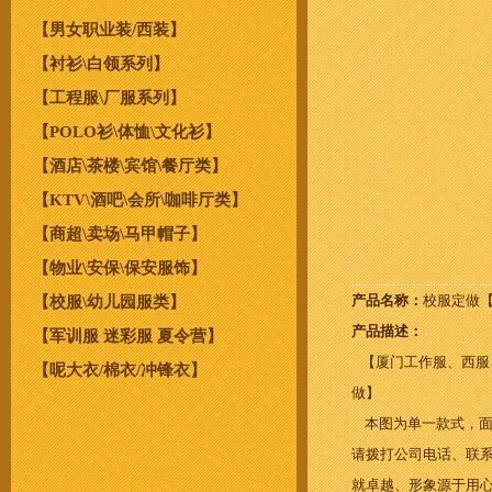
【男女职业装/西装】
【衬衫\白领系列】
【工程服\厂服系列】
【POLO衫\体恤\文化衫】
【酒店\茶楼\宾馆\餐厅类】
【KTV\酒吧\会所\咖啡厅类】
【商超\卖场\马甲帽子】
【物业\安保\保安服饰】
产品名称：
校服定做
【校服\幼儿园服类】
产品描述：
【军训服 迷彩服 夏令营】
【厦门工作服、西服
【呢大衣/棉衣/冲锋衣】
做】
本图为单一款式，面
请拨打公司电话、联
就卓越、形象源于用