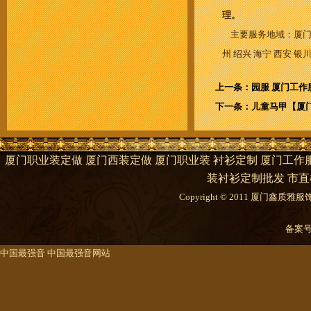
理。
主要服务地域：厦门 福州
州 绍兴 海宁 西安 银
上一条：园服 厦门工作
下一条：儿童马甲【厦
厦门职业装定做 厦门西装定做 厦门职业装 衬衫定制 厦门工作服
装衬衫定制批发 市直
Copyright © 2011 厦门鑫质雅服饰有限
备案
中国最强音
中国最强音网站